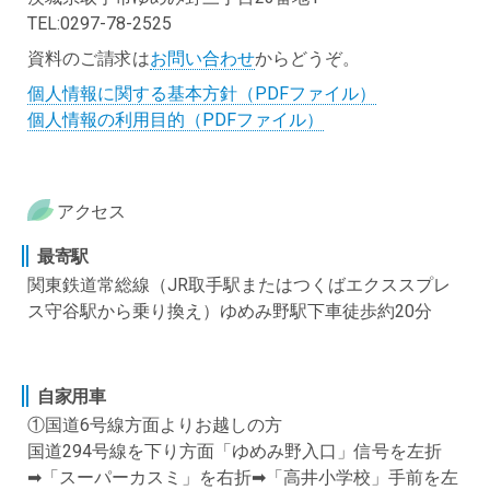
TEL:0297-78-2525
資料のご請求は
お問い合わせ
からどうぞ。
個人情報に関する基本方針（PDFファイル）
個人情報の利用目的（PDFファイル）
アクセス
最寄駅
関東鉄道常総線（JR取手駅またはつくばエクススプレ
ス守谷駅から乗り換え）ゆめみ野駅下車徒歩約20分
自家用車
①国道6号線方面よりお越しの方
国道294号線を下り方面「ゆめみ野入口」信号を左折
➡「スーパーカスミ」を右折➡「高井小学校」手前を左