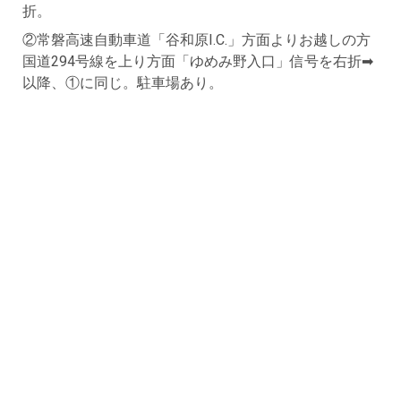
折。
②常磐高速自動車道「谷和原I.C.」方面よりお越しの方
国道294号線を上り方面「ゆめみ野入口」信号を右折➡
以降、①に同じ。駐車場あり。