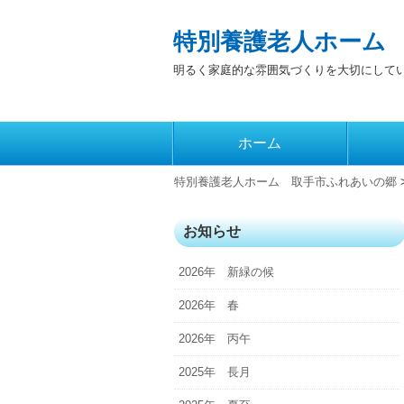
特別養護老人ホーム
明るく家庭的な雰囲気づくりを大切にして
コ
ホーム
メインメニュー
ン
テ
特別養護老人ホーム 取手市ふれあいの郷
ン
ツ
お知らせ
へ
2026年 新緑の候
移
動
2026年 春
2026年 丙午
2025年 長月