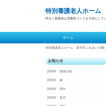
特別養護老人ホーム
明るく家庭的な雰囲気づくりを大切にして
コ
ホーム
メインメニュー
ン
テ
特別養護老人ホーム 取手市ふれあいの郷
ン
ツ
お知らせ
へ
2026年 新緑の候
移
動
2026年 春
2026年 丙午
2025年 長月