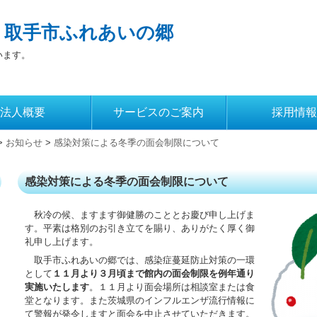
 取手市ふれあいの郷
います。
法人概要
サービスのご案内
採用情報
>
お知らせ
>
感染対策による冬季の面会制限について
感染対策による冬季の面会制限について
秋冷の候、ますます御健勝のこととお慶び申し上げま
す。平素は格別のお引き立てを賜り、ありがたく厚く御
礼申し上げます。
取手市ふれあいの郷では、感染症蔓延防止対策の一環
として
１１月より３月頃まで館内の面会制限を例年通り
実施いたします
。１１月より面会場所は相談室または食
堂となります。また茨城県のインフルエンザ流行情報に
て警報が発令しますと面会を中止させていただきます。