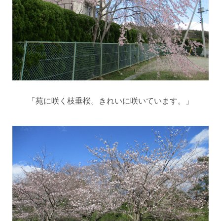
「苑に咲く枝垂桜。きれいに咲いています。」