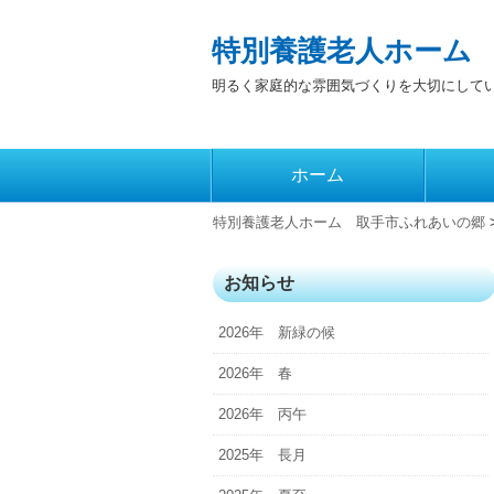
特別養護老人ホーム
明るく家庭的な雰囲気づくりを大切にして
コ
ホーム
メインメニュー
ン
テ
特別養護老人ホーム 取手市ふれあいの郷
ン
ツ
お知らせ
へ
2026年 新緑の候
移
動
2026年 春
2026年 丙午
2025年 長月