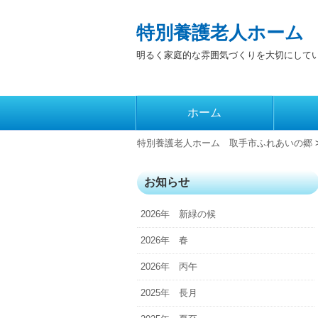
特別養護老人ホーム
明るく家庭的な雰囲気づくりを大切にして
コ
ホーム
メインメニュー
ン
テ
特別養護老人ホーム 取手市ふれあいの郷
ン
ツ
お知らせ
へ
2026年 新緑の候
移
動
2026年 春
2026年 丙午
2025年 長月