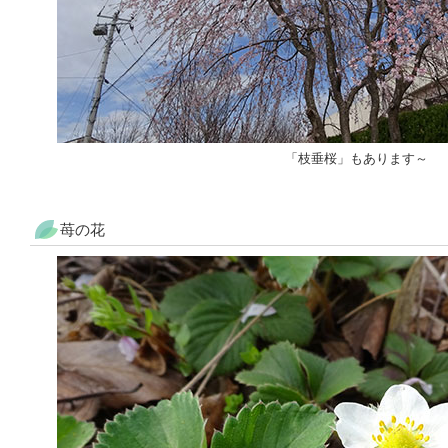
「枝垂桜」もあります～
苺の花