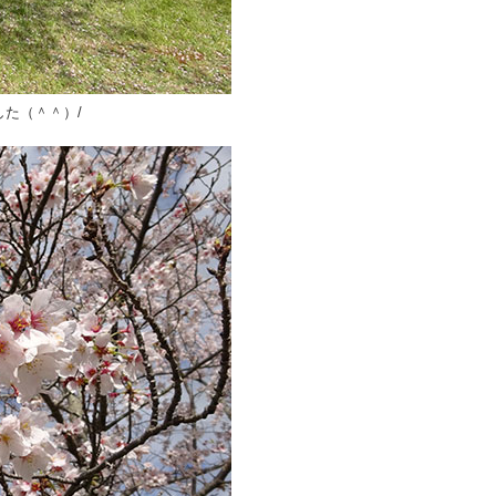
した（＾＾）/