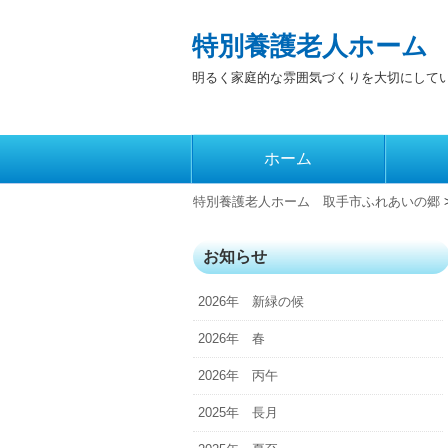
特別養護老人ホーム
明るく家庭的な雰囲気づくりを大切にして
コ
ホーム
メインメニュー
ン
テ
特別養護老人ホーム 取手市ふれあいの郷
ン
ツ
お知らせ
へ
2026年 新緑の候
移
動
2026年 春
2026年 丙午
2025年 長月