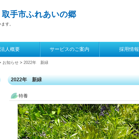
 取手市ふれあいの郷
います。
法人概要
サービスのご案内
採用情報
>
お知らせ
>
2022年 新緑
2022年 新緑
特養